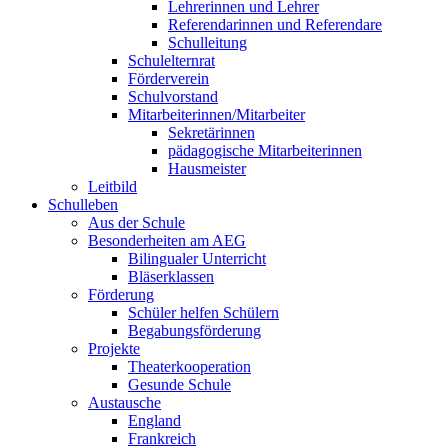
Lehrerinnen und Lehrer
Referendarinnen und Referendare
Schulleitung
Schulelternrat
Förderverein
Schulvorstand
Mitarbeiterinnen/Mitarbeiter
Sekretärinnen
pädagogische Mitarbeiterinnen
Hausmeister
Leitbild
Schulleben
Aus der Schule
Besonderheiten am AEG
Bilingualer Unterricht
Bläserklassen
Förderung
Schüler helfen Schülern
Begabungsförderung
Projekte
Theaterkooperation
Gesunde Schule
Austausche
England
Frankreich