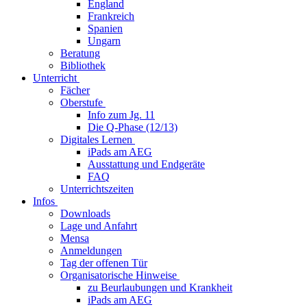
England
Frankreich
Spanien
Ungarn
Beratung
Bibliothek
Unterricht
Fächer
Oberstufe
Info zum Jg. 11
Die Q-Phase (12/13)
Digitales Lernen
iPads am AEG
Ausstattung und Endgeräte
FAQ
Unterrichtszeiten
Infos
Downloads
Lage und Anfahrt
Mensa
Anmeldungen
Tag der offenen Tür
Organisatorische Hinweise
zu Beurlaubungen und Krankheit
iPads am AEG