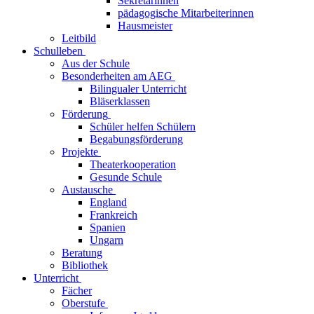
Sekretärinnen
pädagogische Mitarbeiterinnen
Hausmeister
Leitbild
Schulleben
Aus der Schule
Besonderheiten am AEG
Bilingualer Unterricht
Bläserklassen
Förderung
Schüler helfen Schülern
Begabungsförderung
Projekte
Theaterkooperation
Gesunde Schule
Austausche
England
Frankreich
Spanien
Ungarn
Beratung
Bibliothek
Unterricht
Fächer
Oberstufe