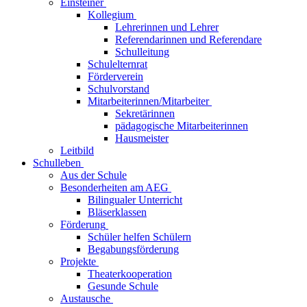
Einsteiner
Kollegium
Lehrerinnen und Lehrer
Referendarinnen und Referendare
Schulleitung
Schulelternrat
Förderverein
Schulvorstand
Mitarbeiterinnen/Mitarbeiter
Sekretärinnen
pädagogische Mitarbeiterinnen
Hausmeister
Leitbild
Schulleben
Aus der Schule
Besonderheiten am AEG
Bilingualer Unterricht
Bläserklassen
Förderung
Schüler helfen Schülern
Begabungsförderung
Projekte
Theaterkooperation
Gesunde Schule
Austausche