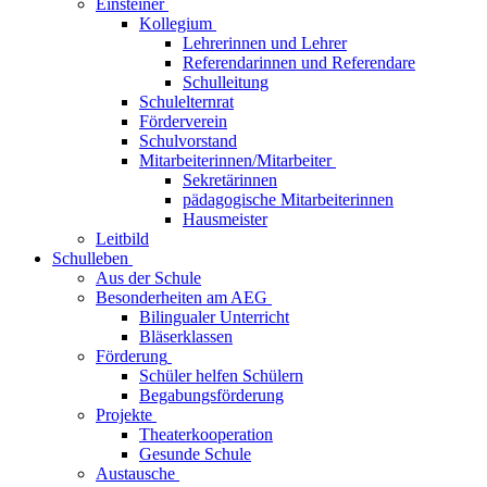
Einsteiner
Kollegium
Lehrerinnen und Lehrer
Referendarinnen und Referendare
Schulleitung
Schulelternrat
Förderverein
Schulvorstand
Mitarbeiterinnen/Mitarbeiter
Sekretärinnen
pädagogische Mitarbeiterinnen
Hausmeister
Leitbild
Schulleben
Aus der Schule
Besonderheiten am AEG
Bilingualer Unterricht
Bläserklassen
Förderung
Schüler helfen Schülern
Begabungsförderung
Projekte
Theaterkooperation
Gesunde Schule
Austausche