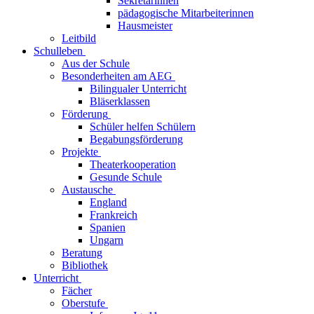
Sekretärinnen
pädagogische Mitarbeiterinnen
Hausmeister
Leitbild
Schulleben
Aus der Schule
Besonderheiten am AEG
Bilingualer Unterricht
Bläserklassen
Förderung
Schüler helfen Schülern
Begabungsförderung
Projekte
Theaterkooperation
Gesunde Schule
Austausche
England
Frankreich
Spanien
Ungarn
Beratung
Bibliothek
Unterricht
Fächer
Oberstufe