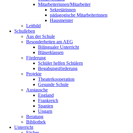
Mitarbeiterinnen/Mitarbeiter
Sekretärinnen
pädagogische Mitarbeiterinnen
Hausmeister
Leitbild
Schulleben
Aus der Schule
Besonderheiten am AEG
Bilingualer Unterricht
Bläserklassen
Förderung
Schüler helfen Schülern
Begabungsförderung
Projekte
Theaterkooperation
Gesunde Schule
Austausche
England
Frankreich
Spanien
Ungarn
Beratung
Bibliothek
Unterricht
Fächer