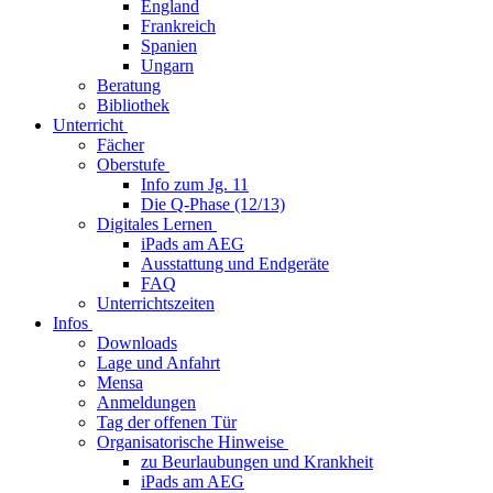
England
Frankreich
Spanien
Ungarn
Beratung
Bibliothek
Unterricht
Fächer
Oberstufe
Info zum Jg. 11
Die Q-Phase (12/13)
Digitales Lernen
iPads am AEG
Ausstattung und Endgeräte
FAQ
Unterrichtszeiten
Infos
Downloads
Lage und Anfahrt
Mensa
Anmeldungen
Tag der offenen Tür
Organisatorische Hinweise
zu Beurlaubungen und Krankheit
iPads am AEG