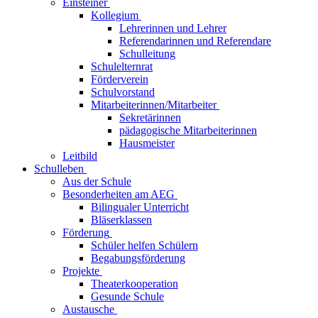
Einsteiner
Kollegium
Lehrerinnen und Lehrer
Referendarinnen und Referendare
Schulleitung
Schulelternrat
Förderverein
Schulvorstand
Mitarbeiterinnen/Mitarbeiter
Sekretärinnen
pädagogische Mitarbeiterinnen
Hausmeister
Leitbild
Schulleben
Aus der Schule
Besonderheiten am AEG
Bilingualer Unterricht
Bläserklassen
Förderung
Schüler helfen Schülern
Begabungsförderung
Projekte
Theaterkooperation
Gesunde Schule
Austausche