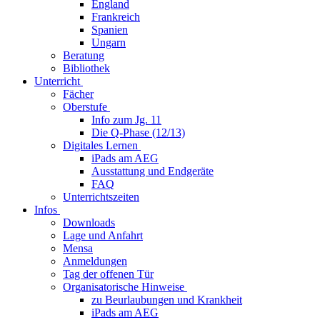
England
Frankreich
Spanien
Ungarn
Beratung
Bibliothek
Unterricht
Fächer
Oberstufe
Info zum Jg. 11
Die Q-Phase (12/13)
Digitales Lernen
iPads am AEG
Ausstattung und Endgeräte
FAQ
Unterrichtszeiten
Infos
Downloads
Lage und Anfahrt
Mensa
Anmeldungen
Tag der offenen Tür
Organisatorische Hinweise
zu Beurlaubungen und Krankheit
iPads am AEG