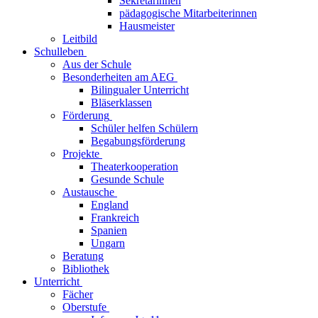
Sekretärinnen
pädagogische Mitarbeiterinnen
Hausmeister
Leitbild
Schulleben
Aus der Schule
Besonderheiten am AEG
Bilingualer Unterricht
Bläserklassen
Förderung
Schüler helfen Schülern
Begabungsförderung
Projekte
Theaterkooperation
Gesunde Schule
Austausche
England
Frankreich
Spanien
Ungarn
Beratung
Bibliothek
Unterricht
Fächer
Oberstufe