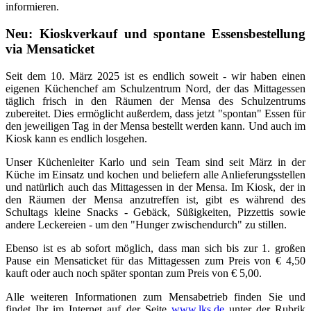
informieren.
Neu: Kioskverkauf und spontane Essensbestellung
via Mensaticket
Seit dem 10. März 2025 ist es endlich soweit - wir haben einen
eigenen Küchenchef am Schulzentrum Nord, der das Mittagessen
täglich frisch in den Räumen der Mensa des Schulzentrums
zubereitet. Dies ermöglicht außerdem, dass jetzt "spontan" Essen für
den jeweiligen Tag in der Mensa bestellt werden kann. Und auch im
Kiosk kann es endlich losgehen.
Unser Küchenleiter Karlo und sein Team sind seit März in der
Küche im Einsatz und kochen und beliefern alle Anlieferungsstellen
und natürlich auch das Mittagessen in der Mensa. Im Kiosk, der in
den Räumen der Mensa anzutreffen ist, gibt es während des
Schultags kleine Snacks - Gebäck, Süßigkeiten, Pizzettis sowie
andere Leckereien - um den "Hunger zwischendurch" zu stillen.
Ebenso ist es ab sofort möglich, dass man sich bis zur 1. großen
Pause ein Mensaticket für das Mittagessen zum Preis von € 4,50
kauft oder auch noch später spontan zum Preis von € 5,00.
Alle weiteren Informationen zum Mensabetrieb finden Sie und
findet Ihr im Internet auf der Seite
www.lks.de
unter der Rubrik